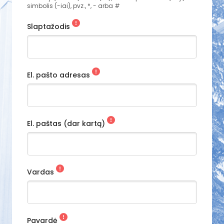
simbolis (-iai), pvz., *, - arba #
Slaptažodis
El. pašto adresas
El. paštas (dar kartą)
Vardas
Pavardė