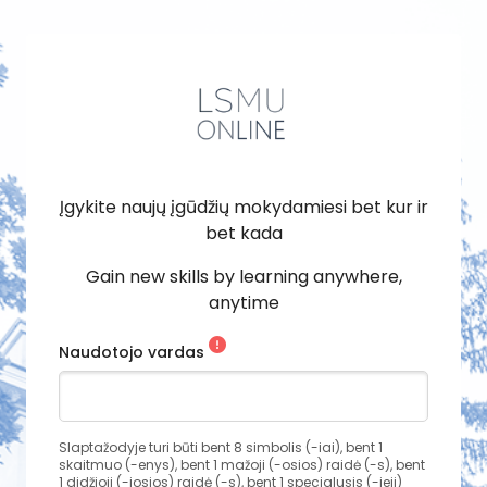
Įgykite naujų įgūdžių mokydamiesi bet kur ir
bet kada
Gain new skills by learning anywhere,
anytime
Naudotojo vardas
Slaptažodyje turi būti bent 8 simbolis (-iai), bent 1
skaitmuo (-enys), bent 1 mažoji (-osios) raidė (-s), bent
1 didžioji (-iosios) raidė (-s), bent 1 specialusis (-ieji)